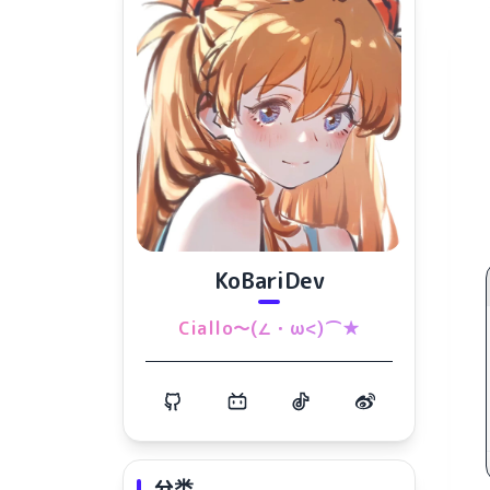
KoBariDev
Ciallo～(∠・ω<)⌒★
分类