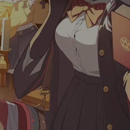
Luxury
Dracula
Cmyk
Autumn
Business
Acid
Lemonade
Night
Coffee
Winter