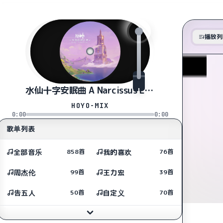
播放列
水仙十字安眠曲 A Narcissus Lullaby
HOYO-MIX
0:00
0:00
歌单列表
全部音乐
我的喜欢
858首
76首
周杰伦
王力宏
99首
39首
告五人
自定义
50首
70首
王力宏
林俊杰
6首
48首