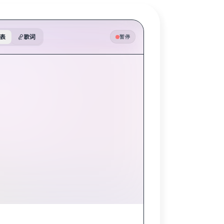
表
歌词
暂停