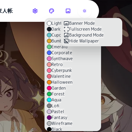
友人帐
Light
Banner Mode
Dark
Fullscreen Mode
Cupcake
Background Mode
Bumblebee
Hide Wallpaper
Emerald
Corporate
Synthwave
Retro
Cyberpunk
Valentine
Halloween
Garden
Forest
Aqua
Lofi
Pastel
Fantasy
Wireframe
Black