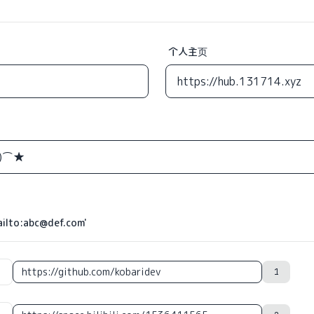
个人主页
o:abc@def.com'
1