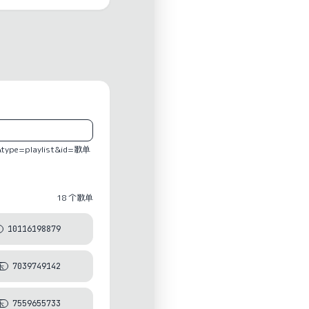
e=playlist&id=歌单
18
个歌单
10116198879
乐
7039749142
乐
7559655733