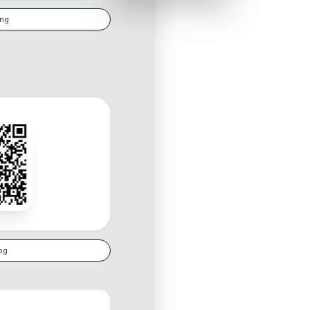
Luxury
Dracula
Cmyk
Autumn
Business
Acid
Lemonade
Night
Coffee
Winter