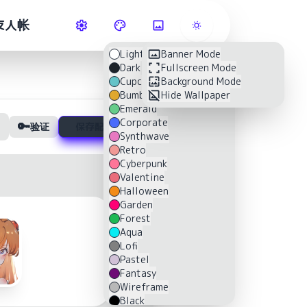
友人帐
Light
Banner Mode
Dark
Fullscreen Mode
Cupcake
Background Mode
Bumblebee
Hide Wallpaper
Emerald
Corporate
🔑
验证
保存配置
Synthwave
Retro
Cyberpunk
Valentine
Halloween
Garden
Forest
Aqua
Lofi
Pastel
Fantasy
Wireframe
Black