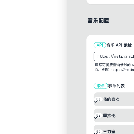
音乐配置
API
音乐 API 地址
填写可拼接查询参数的 API 
ID， 例如 https://meting
歌单
歌单列表
我的喜欢
01
周杰伦
02
王力宏
03