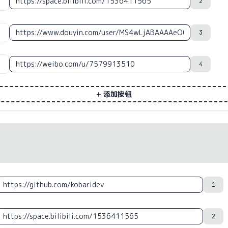
2
3
4
+ 添加按钮
1
2