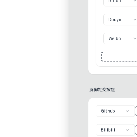
Bilibili
Douyin
Weibo
页脚社交按钮
Github
Bilibili