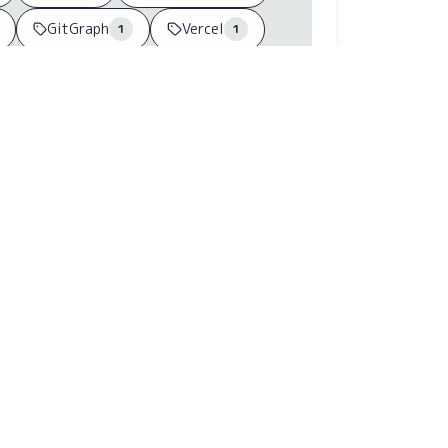
GitGraph
Vercel
1
1
Python
数据导入
1
1
1
CIAL