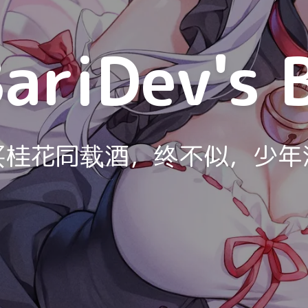
ariDev's 
买桂花同载酒，终不似，少年