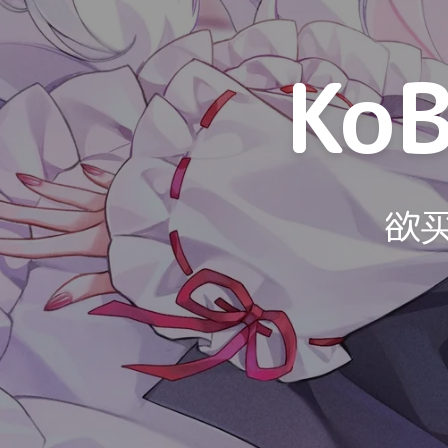
KoB
欲