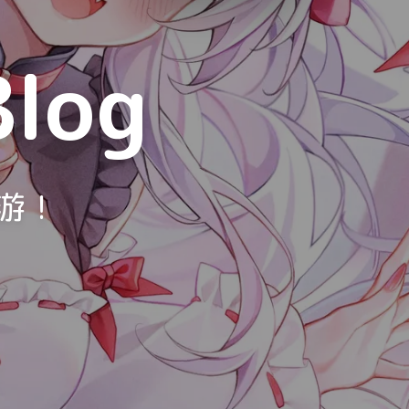
Luxury
Dracula
Cmyk
Blog
Autumn
Business
Acid
Lemonade
Night
Coffee
Winter
游！