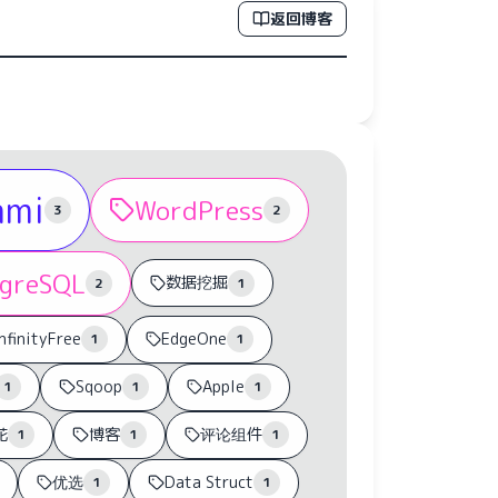
返回博客
ami
WordPress
3
2
tgreSQL
数据挖掘
2
1
nfinityFree
EdgeOne
1
1
Sqoop
Apple
1
1
1
花
博客
评论组件
1
1
1
优选
Data Struct
1
1