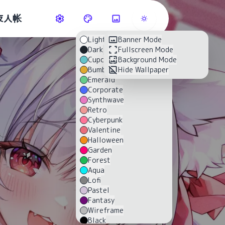
友人帐
Light
Banner Mode
Dark
Fullscreen Mode
Cupcake
Background Mode
Bumblebee
Hide Wallpaper
Emerald
Corporate
Synthwave
Retro
Cyberpunk
Valentine
Halloween
Garden
Forest
Aqua
Lofi
Pastel
Fantasy
Wireframe
Black