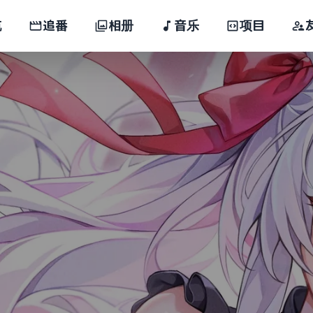
航
追番
相册
音乐
项目