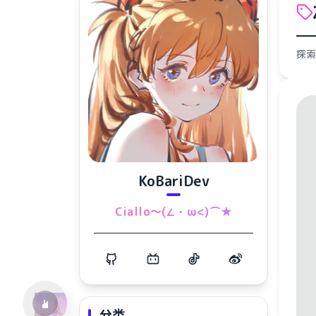
探索
KoBariDev
水仙十字安眠曲 A Narcissus Lullaby
Ciallo～(∠・ω<)⌒★
HOYO-MiX
分类