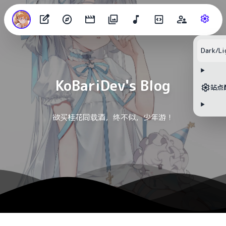
目录
Dark/Li
KoBariDev's Blog
无可用标题
站点
欲买桂花同载酒，终不似，少年游！