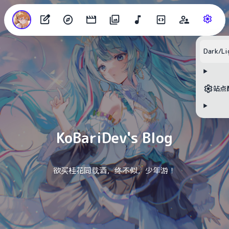
Dark/Li
目录
站点
无可用标题
KoBariDev's Blog
欲买桂花同载酒，终不似，少年游！