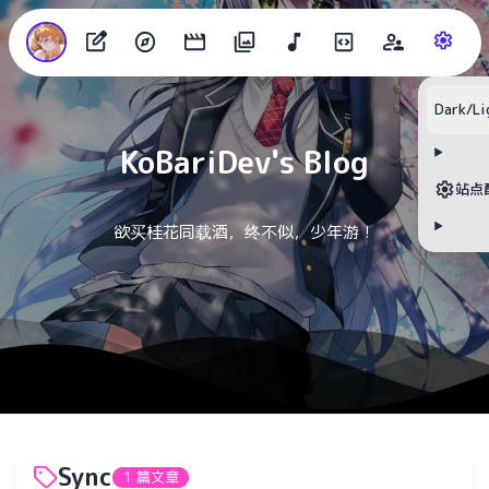
目录
Dark/Li
KoBariDev's Blog
无可用标题
站点
欲买桂花同载酒，终不似，少年游！
Sync
1 篇文章