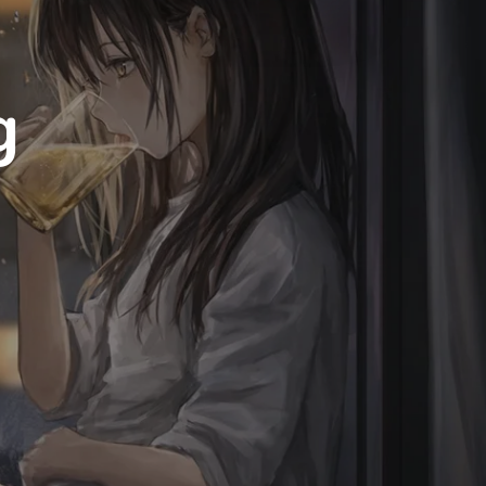
Luxury
Dracula
Cmyk
Autumn
g
Business
Acid
Lemonade
Night
Coffee
Winter