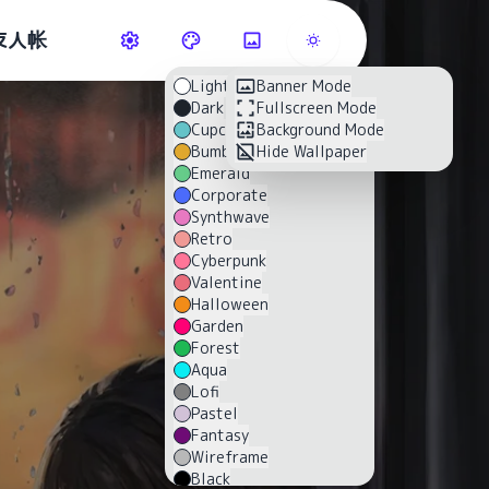
友人帐
Light
Banner Mode
Dark
Fullscreen Mode
Cupcake
Background Mode
Bumblebee
Hide Wallpaper
Emerald
Corporate
Synthwave
Retro
Cyberpunk
Valentine
Halloween
Garden
Forest
Aqua
Lofi
Pastel
Fantasy
Wireframe
Black