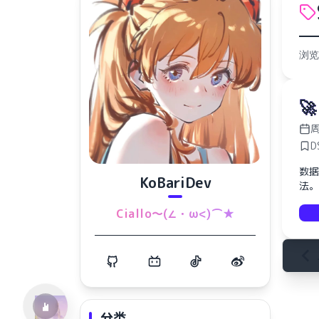
浏览
🚀
周
D
数据
KoBariDev
法。
水仙十字安眠曲 A Narcissus Lullaby
Ciallo～(∠・ω<)⌒★
HOYO-MiX
分类