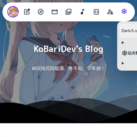
目录
Dark/Li
KoBariDev's Blog
无可用标题
站点
欲买桂花同载酒，终不似，少年游！