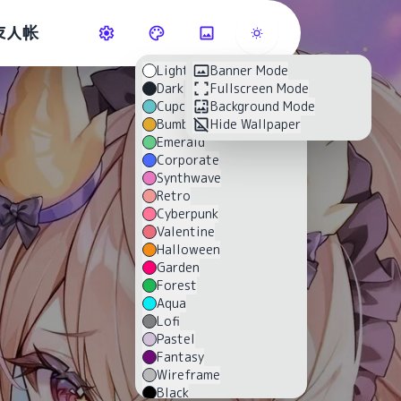
友人帐
Light
Banner Mode
Dark
Fullscreen Mode
Cupcake
Background Mode
Bumblebee
Hide Wallpaper
Emerald
Corporate
Synthwave
Retro
Cyberpunk
Valentine
Halloween
Garden
Forest
Aqua
Lofi
Pastel
Fantasy
Wireframe
Black