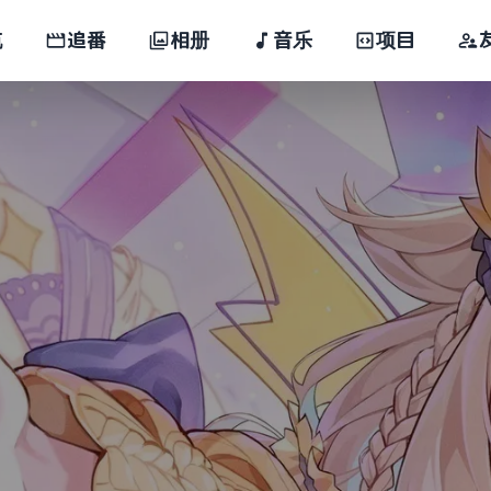
航
追番
相册
音乐
项目