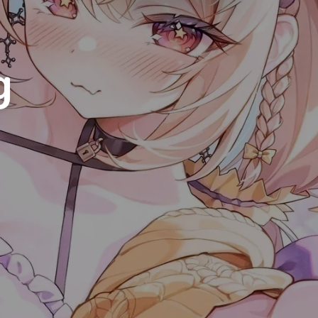
Luxury
Dracula
Cmyk
Autumn
g
Business
Acid
Lemonade
Night
Coffee
Winter