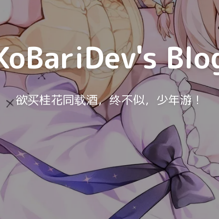
KoBariDev's Blo
欲买桂花同载酒，终不似，少年游！