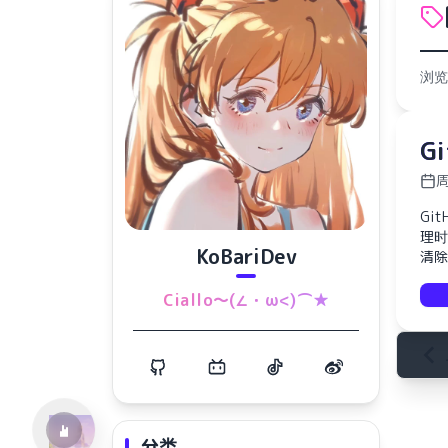
浏览
G
周
Gi
理时
KoBariDev
清除
水仙十字安眠曲 A Narcissus Lullaby
Ciallo～(∠・ω<)⌒★
HOYO-MiX
分类