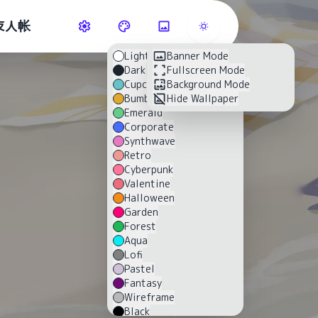
友人帐
Light
Banner Mode
Dark
Fullscreen Mode
Cupcake
Background Mode
Bumblebee
Hide Wallpaper
Emerald
Corporate
Synthwave
Retro
Cyberpunk
Valentine
Halloween
Garden
Forest
Aqua
Lofi
Pastel
Fantasy
Wireframe
Black