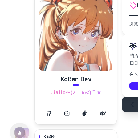
浏览

周
C
在本
KoBariDev
水仙十字安眠曲 A Narcissus Lullaby
Ciallo～(∠・ω<)⌒★
HOYO-MiX
分类