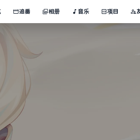
航
追番
相册
音乐
项目