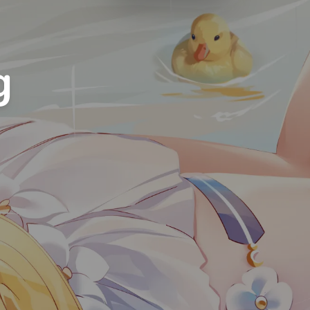
Luxury
Dracula
Cmyk
Autumn
g
Business
Acid
Lemonade
Night
Coffee
Winter