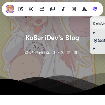
目录
Dark/Li
KoBariDev's Blog
无可用标题
站点
欲买桂花同载酒，终不似，少年游！