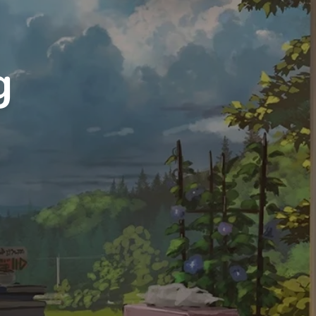
Luxury
Dracula
Cmyk
Autumn
g
Business
Acid
Lemonade
Night
Coffee
Winter