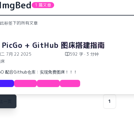
ImgBed
1 篇文章
此标签下的所有文章
 PicGo + GitHub 图床搭建指南
二 7月 22 2025
592 字 · 3 分钟
图床
cGO 配合Github仓库：实现免费图床！！！
Course
GitHub
ImgBed
PicGo
上一页
1