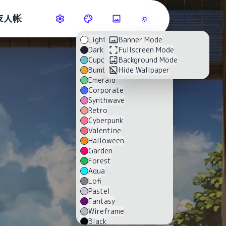
友人帐
Light
Banner Mode
Dark
Fullscreen Mode
Cupcake
Background Mode
Bumblebee
Hide Wallpaper
Emerald
Corporate
Synthwave
Retro
Cyberpunk
Valentine
Halloween
Garden
Forest
Aqua
Lofi
Pastel
Fantasy
Wireframe
Black