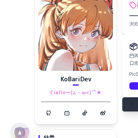
浏览

周
Pi
KoBariDev
水仙十字安眠曲 A Narcissus Lullaby
Ciallo～(∠・ω<)⌒★
HOYO-MiX
分类