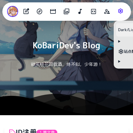
目录
Dark/Li
KoBariDev's Blog
无可用标题
站点
欲买桂花同载酒，终不似，少年游！
ID注册
1 篇文章