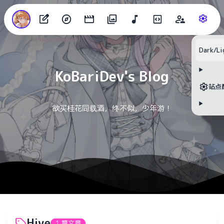
目录
Dark/Li
KoBariDev's Blog
无可用标题
站点
欲买桂花同载酒，终不似，少年游！
Hive
1 篇文章