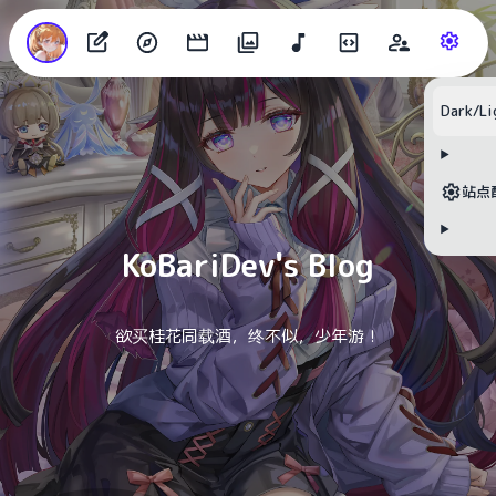
Dark/Li
目录
站点
无可用标题
KoBariDev's Blog
欲买桂花同载酒，终不似，少年游！