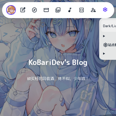
Dark/Li
目录
站点
无可用标题
KoBariDev's Blog
欲买桂花同载酒，终不似，少年游！