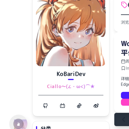
浏览
W
平
周
I
KoBariDev
详细
水仙十字安眠曲 A Narcissus Lullaby
Ed
Ciallo～(∠・ω<)⌒★
HOYO-MiX
分类