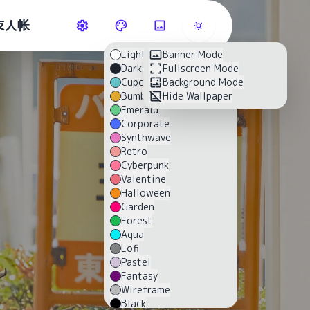
友人帐
Light
Banner Mode
Dark
Fullscreen Mode
Cupcake
Background Mode
Bumblebee
Hide Wallpaper
Emerald
Corporate
Synthwave
Retro
Cyberpunk
Valentine
Halloween
Garden
Forest
Aqua
Lofi
Pastel
Fantasy
Wireframe
Black