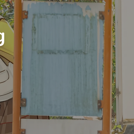
Luxury
Dracula
Cmyk
Autumn
g
Business
Acid
Lemonade
Night
Coffee
Winter