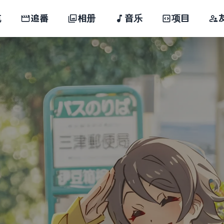
航
追番
相册
音乐
项目