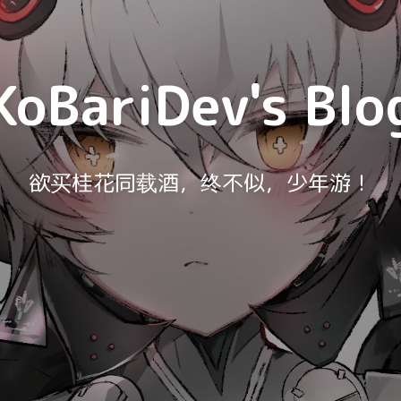
KoBariDev's Blo
欲买桂花同载酒，终不似，少年游！