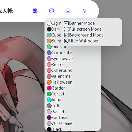
友人帐
Light
Banner Mode
Dark
Fullscreen Mode
Cupcake
Background Mode
Bumblebee
Hide Wallpaper
Emerald
Corporate
Synthwave
Retro
Cyberpunk
Valentine
Halloween
Garden
Forest
Aqua
Lofi
Pastel
Fantasy
Wireframe
Black