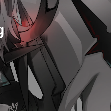
Luxury
Dracula
Cmyk
Autumn
g
Business
Acid
Lemonade
Night
Coffee
Winter