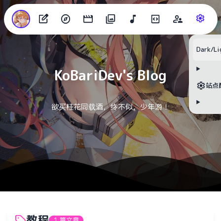
目录
Dark/Li
KoBariDev's Blog
无可用标题
站点
欲买桂花同载酒，终不似，少年游！
教程
1 篇文章