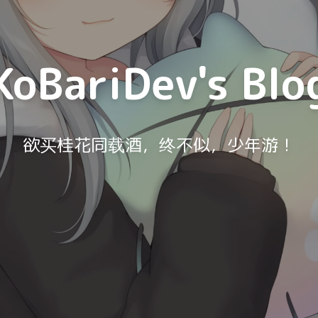
KoBariDev's Blo
欲买桂花同载酒，终不似，少年游！