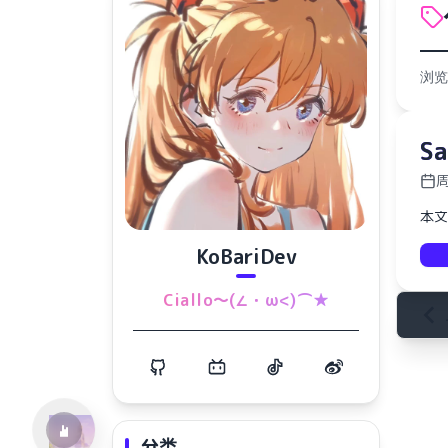
浏览
S
周
本文
KoBariDev
水仙十字安眠曲 A Narcissus Lullaby
Ciallo～(∠・ω<)⌒★
HOYO-MiX
分类