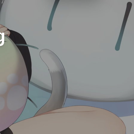
Luxury
Dracula
Cmyk
Autumn
g
Business
Acid
Lemonade
Night
Coffee
Winter