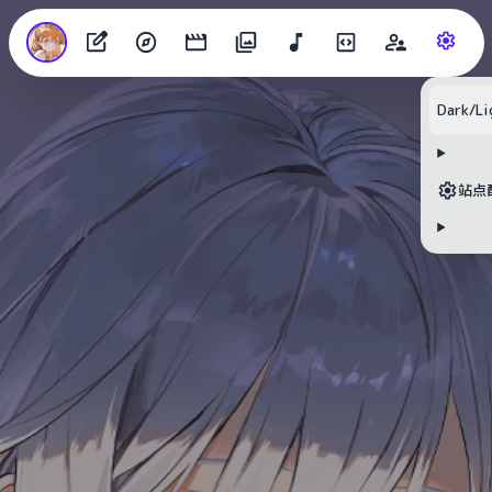
Dark/Li
站点
目录
1. 给仓库加上“上游”
2. 拉取远程仓库代码，确保本地与远程仓库一致，防止冲突
3. 抓取上游最新代码到本地
4. 打开Git Graph插件
5. 解决冲突（仅限冲突时）