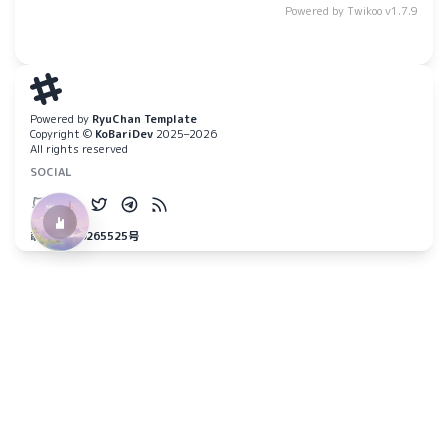
Powered by
Twikoo
v1.7.9
水仙十字安眠曲 A Narcissus Lullaby
HOYO-MiX
Powered by
RyuChan Template
Copyright ©
KoBariDev
2025–2026
All rights reserved
SOCIAL
萌ICP备20265525号