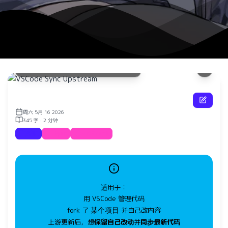
利用VS
现可视
VSCode Sync Upstream
了解更
周六 5月 16 2026
345 字 · 2 分钟
教程
Sync
GitGraph
适用于：
用 VSCode 管理代码
某个项目
fork 了
并自己改内容
上游更新后，想
保留自己改动
并
同步最新代码