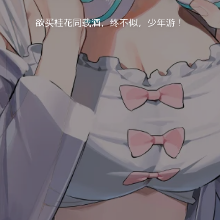
欲买桂花同载酒，终不似，少年游！