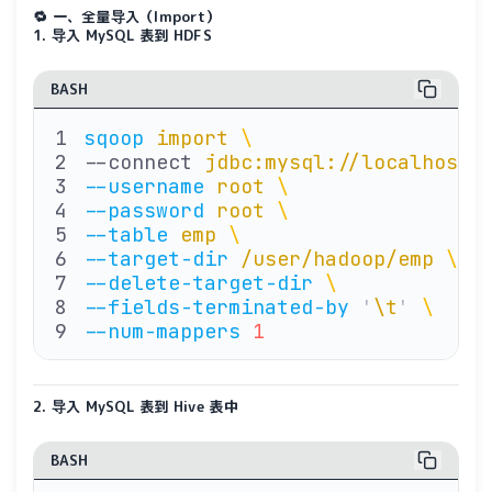
🔁 一、全量导入（Import）
1. 导入 MySQL 表到 HDFS
BASH
sqoop
 import
 \
--connect 
jdbc:mysql://localhost:
--username
 root
 \ 
               
--password
 root
 \ 
               
--table
 emp
 \ 
                  
--target-dir
 /user/hadoop/emp
 \ 
 
--delete-target-dir
 \ 
          
--fields-terminated-by
 '
\t
'
 \ 
   
--num-mappers
 1
                
2. 导入 MySQL 表到 Hive 表中
BASH