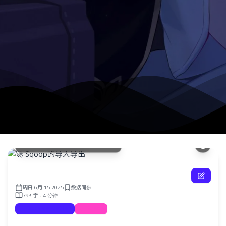
Sqo
方法
🚀 Sqoop的导入导出
了解更
周日 6月 15 2025
数据同步
793 字 · 4 分钟
Documentation
Sqoop