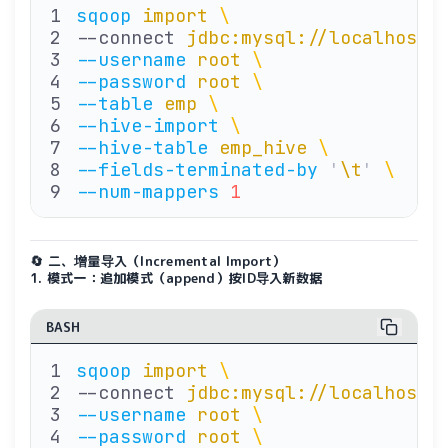
sqoop
 import
 \
--connect 
jdbc:mysql://localhost:
--username
 root
 \ 
               
--password
 root
 \ 
               
--table
 emp
 \ 
                   
--hive-import
 \ 
                
--hive-table
 emp_hive
 \ 
         
--fields-terminated-by
 '
\t
'
 \ 
   
--num-mappers
 1
                 
🔄 二、增量导入（Incremental Import）
1. 模式一：追加模式（append）按ID导入新数据
BASH
sqoop
 import
 \
--connect 
jdbc:mysql://localhost:
--username
 root
 \ 
               
--password
 root
 \ 
               