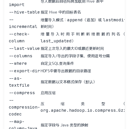
导入数据后自动将其加载到 Hive 表中
import
--hive-table
指定 Hive 中的目标表名
--
append
lastmodifi
增量导入模式：
（追加）或
incremental
新时间）
--check-
增量导入时用于判断新增数据的列名（
column
last_updated
）
--last-value
指定上次导入的最大ID或最近更新时间
--columns
指定导入/导出的字段子集，使用逗号分隔
--where
自定义SQL查询条件
--export-dir
HDFS中要导出数据的目录路径
--as-
指定数据以文本格式保存（默认）
textfile
--compress
启用压缩
--
压缩类型（
compression-
org.apache.hadoop.io.compress.Gzip
codec
--map-
指定字段与 Java 类型的映射
column-java