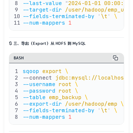
--last-value
 "
2024-01-01 00:00:00
--target-dir
 /user/hadoop/emp_upd
--fields-terminated-by
 '
\t
'
 \ 
   
--num-mappers
 1
                 
🔃 三、导出（Export）从 HDFS 到 MySQL
BASH
sqoop
 export
 \
--connect 
jdbc:mysql://localhost:
--username
 root
 \ 
               
--password
 root
 \ 
               
--table
 emp_backup
 \ 
           
--export-dir
 /user/hadoop/emp
 \ 
 
--fields-terminated-by
 '
\t
'
 \ 
   
--num-mappers
 1
                 