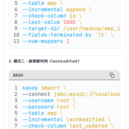
--table
 emp
 \ 
                   
--incremental
 append
 \ 
         
--check-column
 id
 \ 
            
--last-value
 1000
 \ 
            
--target-dir
 /user/hadoop/emp_inc
--fields-terminated-by
 '
\t
'
 \ 
   
--num-mappers
 1
                 
2. 模式二：按更新时间（lastmodified）
BASH
sqoop
 import
 \
--connect 
jdbc:mysql://localhost:
--username
 root
 \ 
               
--password
 root
 \ 
               
--table
 emp
 \ 
                   
--incremental
 lastmodified
 \ 
    
--check-column
 last_updated
 \ 
   