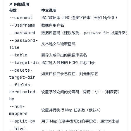
📌 附加说明
参数
中文说明
--connect
指定数据库 JDBC 连接字符串（例如 MySQL）
--username
数据库用户名
--password
数据库密码（建议改为 —password-file 以提升安全
--password-
从本地文件读取密码
file
--table
要导入或导出的数据库表名
--target-dir
指定导入数据的 HDFS 目标目录
--delete-
如果目标目录已存在，则先删除它
target-dir
--fields-
terminated-
'\t'
设置字段之间的分隔符，常用
（制表符）
by
--num-
设置并行执行 Map 任务数（默认4）
mappers
--split-by
用于 Map 任务并发切分的字段名，通常为主键
--hive-