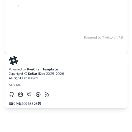
Powered by
Twikoo
v1.7.9
Powered by
RyuChan Template
Copyright ©
KoBariDev
2025–2026
All rights reserved
SOCIAL
萌ICP备20265525号