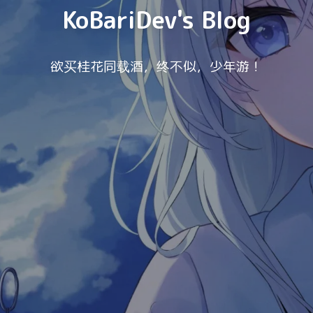
KoBariDev's Blog
欲买桂花同载酒，终不似，少年游！