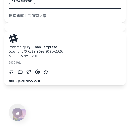
搜索博客中的所有文章
Powered by
RyuChan Template
Copyright ©
KoBariDev
2025–2026
All rights reserved
SOCIAL
水仙十字安眠曲 A Narcissus Lullaby
HOYO-MiX
萌ICP备20265525号