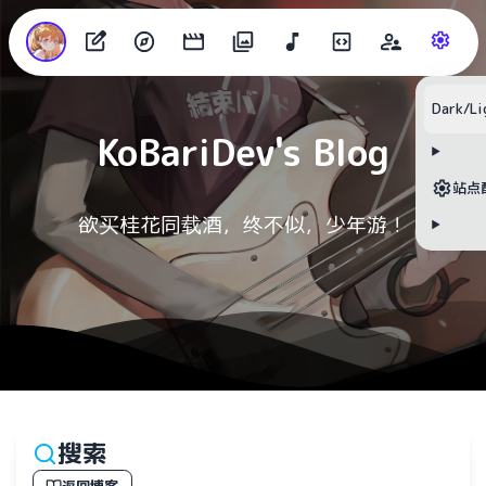
目录
Dark/Li
KoBariDev's Blog
无可用标题
站点
欲买桂花同载酒，终不似，少年游！
搜索
返回博客