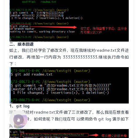
二、版本回退
如上，我们已经学会了修改文件，现在我继续对readme.txt文件进
行修改，再增加一行内容为 33333333333333.继续执行命令如
下：
水仙十字安眠曲 A Narcissus Lullaby
HOYO-MiX
1、git log
现在我已经对readme.txt文件做了三次修改了，那么我现在想查看
下历史记录，如何查呢？我们现在可 以使用命令 git log 演示如下
所示：