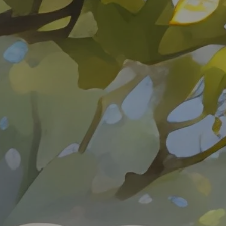
三、增加/删除文件
四、代码提交
五、分支
六、标签
七、查看信息
八、远程同步
九、撤销
一：Git是什么？
二：在windows上如何安装Git？
三：如何操作？
一、创建版本库。
下面先看演示
第一步：git add
第二步：git commit
二、版本回退
1、git log
2、版本回退
git reset —hard HEAD^
三、理解工作区与暂存区的区别？