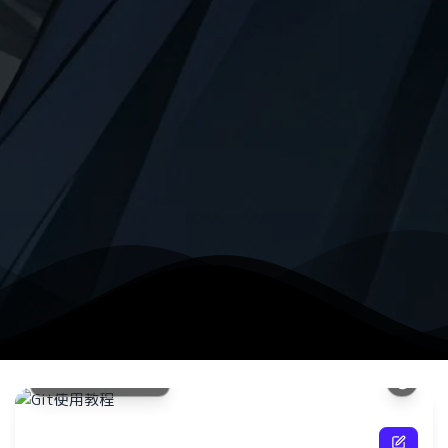
git
泛用于
务。本
法，包
等。
Git使用教程
了解更