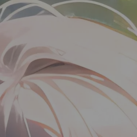
四：远程仓库
第一步：创建SSH Key。
第二步：Add SSH Key
如何从远程库克隆？
五：创建与合并分支
创建dev分支
git merge合并
如何解决冲突？
分支管理策略。
六：bug分支
七：多人协作
一、推送分支：
二：抓取分支：