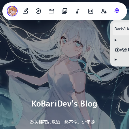
Dark/Li
目录
站点
无可用标题
KoBariDev's Blog
欲买桂花同载酒，终不似，少年游！