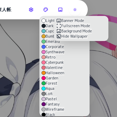
友人帐
Light
Banner Mode
Dark
Fullscreen Mode
Cupcake
Background Mode
Bumblebee
Hide Wallpaper
Emerald
Corporate
Synthwave
Retro
Cyberpunk
Valentine
Halloween
Garden
Forest
Aqua
Lofi
Pastel
Fantasy
Wireframe
Black