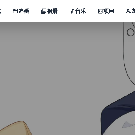
航
追番
相册
音乐
项目