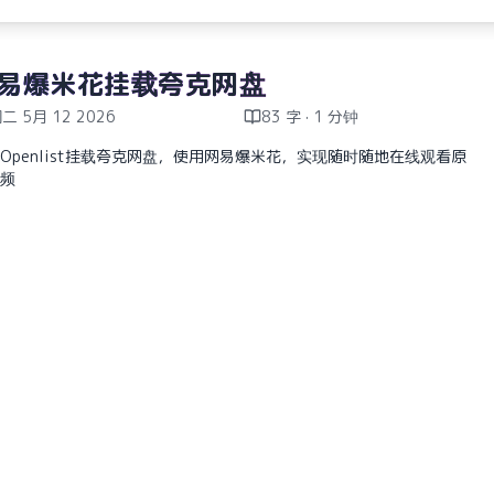
易爆米花挂载夸克网盘
二 5月 12 2026
83 字 · 1 分钟
Openlist挂载夸克网盘，使用网易爆米花，实现随时随地在线观看原
频
教程
Openlist
网易爆米花
itHub连接失败解决方法
六 5月 09 2026
496 字 · 3 分钟
tHub 443报错源于Git代理设置与实际网络不一致。解决办法：使用代
，需通过git config同步端口号；不使用代理时，需执行--unset命令
代理配置。
教程
GitHub
Proxy