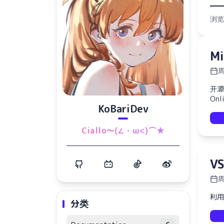
浏览
M
周
开源的
On
KoBariDev
Ciallo～(∠・ω<)⌒★
VS
周
利用
分类
水仙十字安眠曲 A Narcissus Lullaby
HOYO-MiX