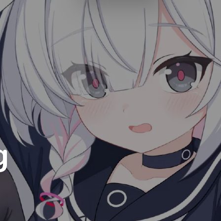
Luxury
Dracula
Cmyk
Autumn
Business
Acid
Lemonade
Night
Coffee
Winter
g