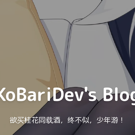
KoBariDev's Blo
欲买桂花同载酒，终不似，少年游！