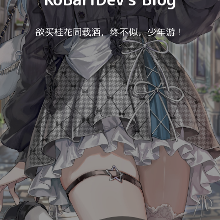
欲买桂花同载酒，终不似，少年游！