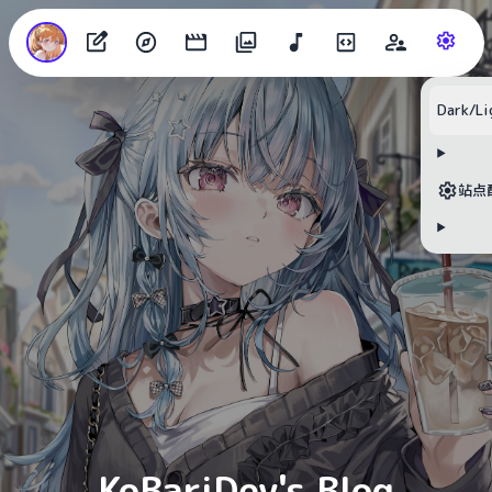
Dark/Li
目录
站点
无可用标题
KoBariDev's Blog