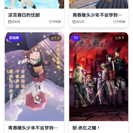
凉宫春日的忧郁
青春猪头少年不会梦到红
书包女孩
2006
TMDB
2023
TMDB
剧场版
7.7
TV
8.3
青春猪头少年不会梦到娇
斩·赤红之瞳！