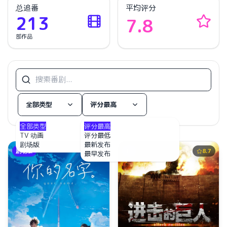
总追番
平均评分
213
7.8
部作品
全部类型
评分最高
全部类型
评分最高
TV 动画
评分最低
剧场版
最新发布
剧场版
8.5
TV
8.7
最早发布