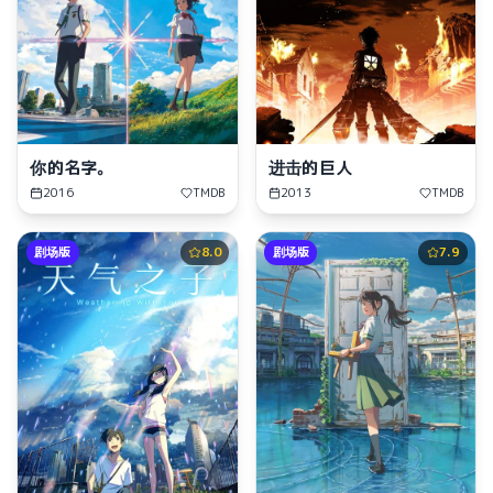
你的名字。
进击的巨人
2016
TMDB
2013
TMDB
剧场版
8.0
剧场版
7.9