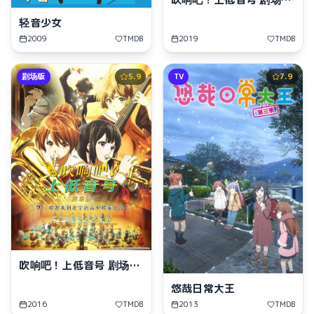
版：誓言的终章
轻音少女
2009
TMDB
2019
TMDB
剧场版
5.9
TV
7.9
吹响吧！上低音号 剧场
版：欢迎来到北宇治高中
悠哉日常大王
吹奏乐部
2016
TMDB
2013
TMDB