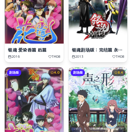
银魂 爱染香篇 后篇
银魂剧场版：完结篇 永远
的万事屋
2016
TMDB
2013
TMDB
剧场版
4.0
剧场版
8.4