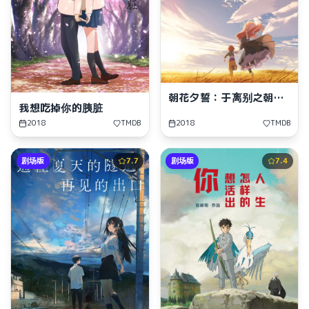
朝花夕誓：于离别之朝束
我想吃掉你的胰脏
起约定之花
2018
TMDB
2018
TMDB
剧场版
7.7
剧场版
7.4