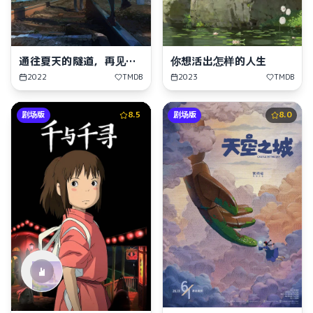
通往夏天的隧道，再见的
你想活出怎样的人生
出口
2022
TMDB
2023
TMDB
剧场版
8.5
剧场版
8.0
水仙十字安眠曲 A Narcissus Lullaby
HOYO-MiX