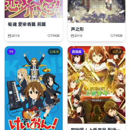
银魂 爱染香篇 前篇
声之形
2016
TMDB
2016
TMDB
TV
8.0
剧场版
7.2
吹响吧！上低音号 剧场