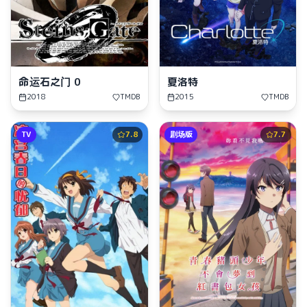
命运石之门 0
夏洛特
2018
TMDB
2015
TMDB
TV
7.8
剧场版
7.7