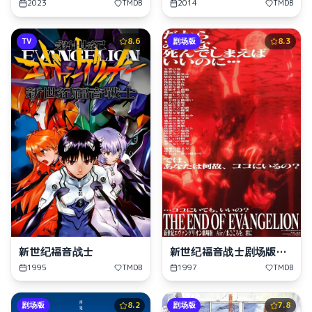
怜外出妹
2023
TMDB
2014
TMDB
TV
8.6
剧场版
8.3
新世纪福音战士
新世纪福音战士剧场版：
Air / 真心为你
1995
TMDB
1997
TMDB
剧场版
8.2
剧场版
7.8