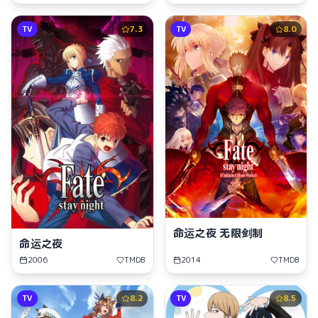
TV
7.3
TV
8.0
命运之夜 无限剑制
命运之夜
2006
TMDB
2014
TMDB
TV
8.2
TV
8.5