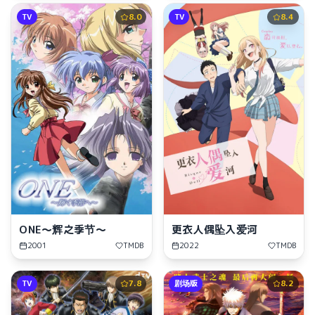
TV
8.0
TV
8.4
ONE～辉之季节～
更衣人偶坠入爱河
2001
TMDB
2022
TMDB
TV
7.8
剧场版
8.2