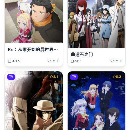
Re：从零开始的异世界生
命运石之门
活
2016
TMDB
2011
TMDB
TV
8.1
TV
8.2