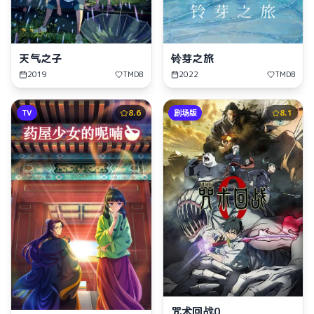
天气之子
铃芽之旅
2019
TMDB
2022
TMDB
TV
8.6
剧场版
8.1
咒术回战0