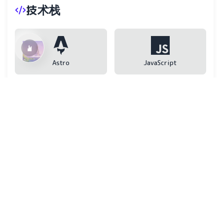
技术栈
Astro
JavaScript
TypeScript
React
Node.js
TailwindCSS