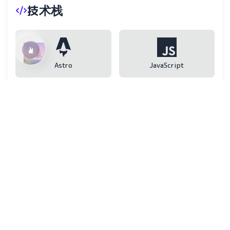
技术栈
Astro
JavaScript
TypeScript
React
Node.js
TailwindCSS