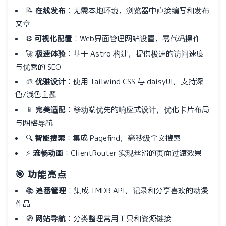
📝
在线发布
：无需本地环境，浏览器中直接编写和发布
文章
⚙️
可视化配置
：Web界面管理网站设置，零代码操作
🚀
极速体验
：基于 Astro 构建，提供极速的访问速度
与优秀的 SEO
🎨
优雅设计
：使用 Tailwind CSS 与 daisyUI，支持深
色/浅色主题
📱
完美适配
：移动端优先的响应式设计，优化卡片布局
与网格导航
🔍
智能搜索
：集成 Pagefind，毫秒级全文搜索
⚡
流畅动画
：ClientRouter 实现丝滑的页面过渡效果
🎯 功能亮点
📚
追番管理
：集成 TMDB API，记录和分享喜欢的动漫
作品
🧭
网站导航
：分类整理常用工具和资源链接