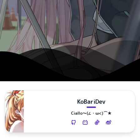
KoBariDev
Ciallo～(∠・ω<)⌒★