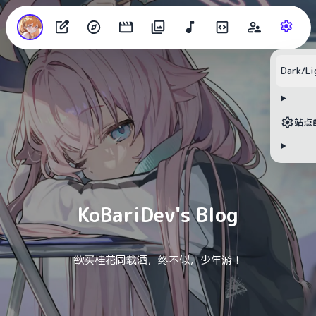
Dark/Li
目录
站点
无可用标题
KoBariDev's Blog
欲买桂花同载酒，终不似，少年游！