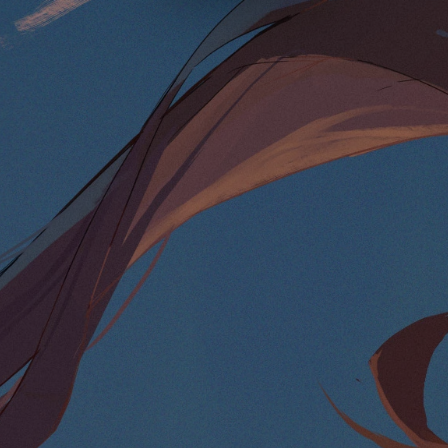
Luxury
Dracula
Cmyk
Autumn
Business
Acid
Lemonade
Night
Coffee
Winter