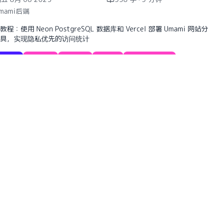
mami后端
教程：使用 Neon PostgreSQL 数据库和 Vercel 部署 Umami 网站分
具，实现隐私优先的访问统计
Course
Umami
Vercel
Neon
PostgreSQL
网站分析
ordPress动态网站托管在InfinityFree
台
一 8月 04 2025
1015 字 · 4 分钟
nfinityFree
介绍如何在InfinityFree免费主机平台部署WordPress网站，并使用
geOne CDN进行加速优化的完整教程
Course
WordPress
InfinityFree
EdgeOne
CDN
免费主机