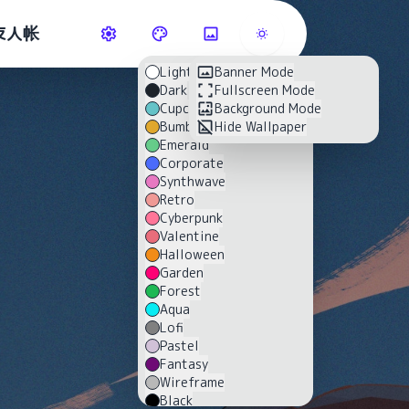
友人帐
Light
Banner Mode
Dark
Fullscreen Mode
Cupcake
Background Mode
Bumblebee
Hide Wallpaper
Emerald
Corporate
Synthwave
Retro
Cyberpunk
Valentine
Halloween
Garden
Forest
Aqua
Lofi
Pastel
Fantasy
Wireframe
Black