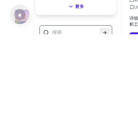
更多
U
详细
析工
W
平
周
I
详细
Ed