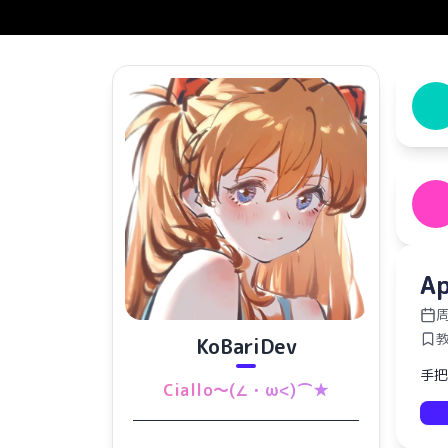
A
周
KoBariDev
手把
Ciallo～(∠・ω<)⌒★